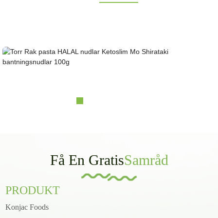
Letar du efter hälsosam lågkolhydratkost och hälsosam lågkolhydratkost och keto-
konjacmat? Prisbelönt och certifierad konjacleverantör i över 10 år. OEM&ODM&OBM,
egenägda massiva planteringsbaser; laboratorieforskning och designkapacitet......
Torr, rak pasta, HALAL-nudlar, Ketoslim Mo Sh...
Få En Gratis
Samråd
PRODUKT
Konjac Foods