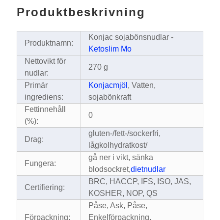
Produktbeskrivning
Konjac sojabönsnudlar -
Produktnamn:
Ketoslim Mo
Nettovikt för
270 g
nudlar:
Primär
Konjacmjöl
, Vatten,
ingrediens:
sojabönkraft
Fettinnehåll
0
(%):
gluten-/fett-/sockerfri,
Drag:
lågkolhydratkost/
gå ner i vikt, sänka
Fungera:
blodsockret,
dietnudlar
BRC, HACCP, IFS, ISO, JAS,
Certifiering:
KOSHER, NOP, QS
Påse, Ask, Påse,
Förpackning:
Enkelförpackning,