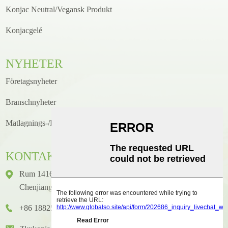
Konjac Neutral/Vegansk Produkt
Konjacgelé
NYHETER
Företagsnyheter
Branschnyheter
Matlagnings-/receptnyheter
KONTAKTA
Rum 1416, Våning 14, Junhao International Building, Nr 2,
Chenjiang Zhongkai Avenue, Huicheng District, Huizhou City
+86 18825458362