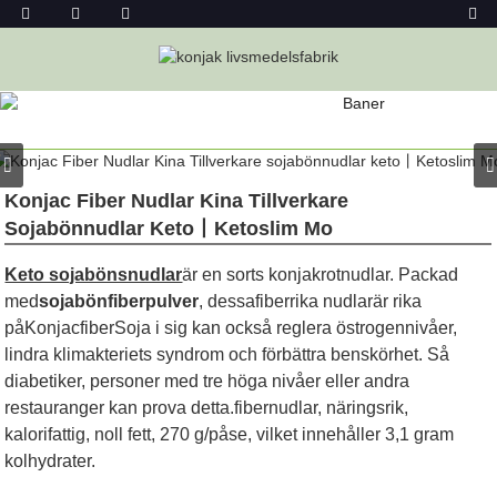
PRODUKT
Hem
Konjac Foods
Konjacnudlar
Konjacnudlar
Konjac Fiber Nudlar Kina Tillverkare
Sojabönnudlar Keto丨Ketoslim Mo
Keto sojabönsnudlar
är en sorts konjakrotnudlar. Packad
med
sojabönfiberpulver
, dessa
fiberrika nudlar
är rika
på
Konjacfiber
Soja i sig kan också reglera östrogennivåer,
lindra klimakteriets syndrom och förbättra benskörhet. Så
diabetiker, personer med tre höga nivåer eller andra
restauranger kan prova detta.
fibernudlar
, näringsrik,
kalorifattig, noll fett, 270 g/påse, vilket innehåller 3,1 gram
kolhydrater.