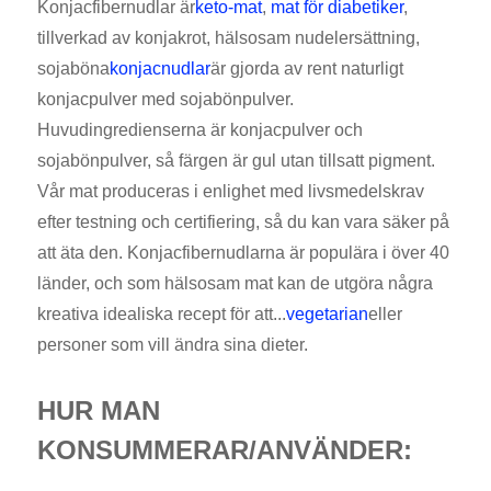
Konjacfibernudlar är
keto-mat
,
mat för diabetiker
,
tillverkad av konjakrot, hälsosam nudelersättning,
sojaböna
konjacnudlar
är gjorda av rent naturligt
konjacpulver med sojabönpulver.
Huvudingredienserna är konjacpulver och
sojabönpulver, så färgen är gul utan tillsatt pigment.
Vår mat produceras i enlighet med livsmedelskrav
efter testning och certifiering, så du kan vara säker på
att äta den. Konjacfibernudlarna är populära i över 40
länder, och som hälsosam mat kan de utgöra några
kreativa idealiska recept för att...
vegetarian
eller
personer som vill ändra sina dieter.
HUR MAN
KONSUMMERAR/ANVÄNDER: