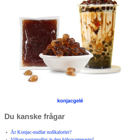
konjacgelé
Du kanske frågar
Är Konjac-nudlar nollkalorier?
Vilken pastanudlar är den hälsosammaste?