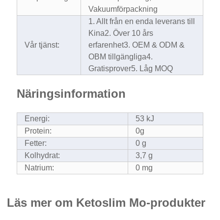
Vakuumförpackning
1. Allt från en enda leverans till
Kina
2. Över 10 års
Vår tjänst:
erfarenhet
3. OEM & ODM &
OBM tillgängliga
4.
Gratisprover
5. Låg MOQ
Näringsinformation
Energi:
53 kJ
Protein:
0g
Fetter:
0 g
Kolhydrat:
3,7 g
Natrium:
0 mg
Läs mer om Ketoslim Mo-produkter