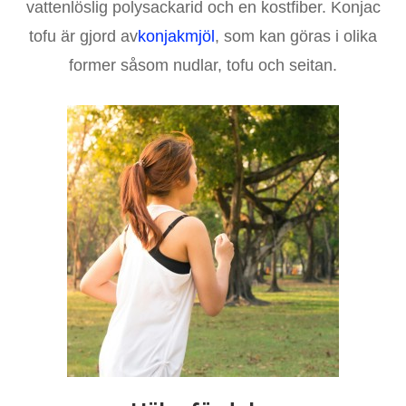
vattenlöslig polysackarid och en kostfiber. Konjac
tofu är gjord av
konjakmjöl
, som kan göras i olika
former såsom nudlar, tofu och seitan.