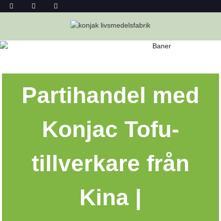
LEVERANTÖR AV KONJAKTOFU
Hem
Leverantör Av Konjaktofu
Partihandel med
Konjac Tofu-
tillverkare från
Kina |