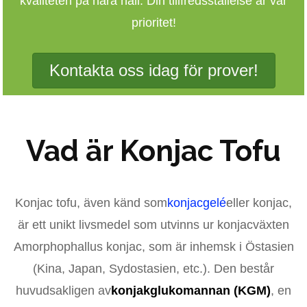
kvaliteten på nära håll. Din tillfredsställelse är vår
prioritet!
Kontakta oss idag för prover!
Vad är Konjac Tofu
Konjac tofu, även känd som
konjacgelé
eller konjac,
är ett unikt livsmedel som utvinns ur konjacväxten
Amorphophallus konjac, som är inhemsk i Östasien
(Kina, Japan, Sydostasien, etc.). Den består
huvudsakligen av
konjakglukomannan (KGM)
, en