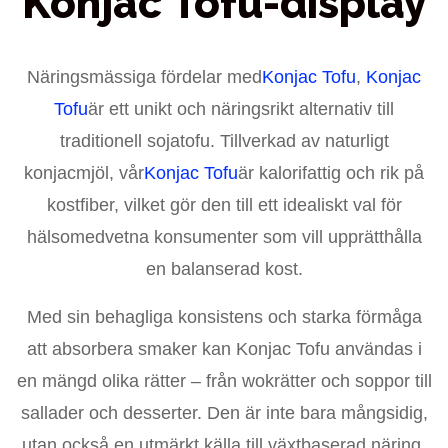
Konjac Tofu-display
Näringsmässiga fördelar med
Konjac Tofu
,
Konjac
Tofu
är ett unikt och näringsrikt alternativ till
traditionell sojatofu. Tillverkad av naturligt
konjacmjöl, vår
Konjac Tofu
är kalorifattig och rik på
kostfiber, vilket gör den till ett idealiskt val för
hälsomedvetna konsumenter som vill upprätthålla
en balanserad kost.
Med sin behagliga konsistens och starka förmåga
att absorbera smaker kan Konjac Tofu användas i
en mängd olika rätter – från wokrätter och soppor till
sallader och desserter. Den är inte bara mångsidig,
utan också en utmärkt källa till växtbaserad näring,