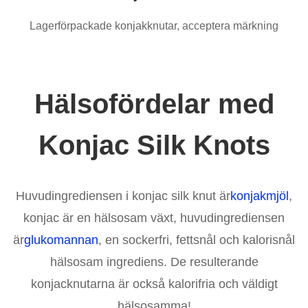
Lagerförpackade konjakknutar, acceptera märkning
Hälsofördelar med
Konjac Silk Knots
Huvudingrediensen i konjac silk knut är
konjakmjöl
,
konjac är en hälsosam växt, huvudingrediensen
är
glukomannan
, en sockerfri, fettsnål och kalorisnål
hälsosam ingrediens. De resulterande
konjacknutarna är också kalorifria och väldigt
hälsosamma!