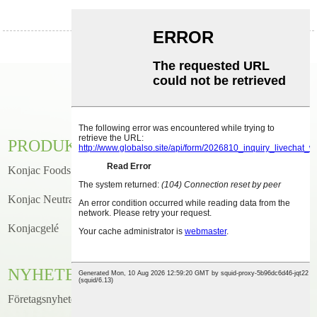
Få En Gratis
Samråd
PRODUKT
Konjac Foods
Konjac Neutral/Vegansk Produkt
Konjacgelé
NYHETER
Företagsnyheter