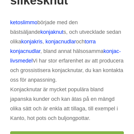
silkesknut
ketoslimmo
började med den
bästsäljande
konjaknut
s, och utvecklade sedan
olika
konjakris
,
konjacnudlar
och
torra
konjacnudlar
, bland annat hälsosamma
konjac-
livsmedel
Vi har stor erfarenhet av att producera
och grossistisera konjacknutar, du kan kontakta
oss för anpassning.
Konjacknutar är mycket populära bland
japanska kunder och kan ätas på en mängd
olika sätt och är enkla att tillaga, till exempel i
Kanto, hot pots och buljongpottar.