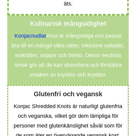
äts.
Kulinarisk mångsidighet
Konjacnudlar
Knut är mångsidiga och passar
bra till en mängd olika rätter, inklusive sallader,
wokrätter, soppor och bento. Deras neutrala
smak gör att de kan absorbera och förstärka
smaken av kryddor och kryddor.
Glutenfri och vegansk
Konjac Shredded Knots är naturligt glutenfria
och veganska, vilket gör dem lämpliga för
personer med glutenkänslighet såväl som för
de som äter en övervägande vegansk kost.