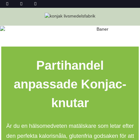
KONJAC KNUT PARTIHANDEL
Hem
Konjac Knut Partihandel
Partihandel
anpassade Konjac-
knutar
Är du en hälsomedveten matälskare som letar efter
den perfekta kalorisnåla, glutenfria godsaken för att